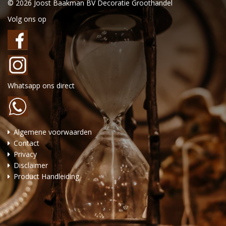
© 2026 Joost Baakman BV Decoratie Groothandel
Volg ons op
Whatsapp ons direct
Algemene voorwaarden
Contact
Privacy
Disclaimer
Product Handleiding